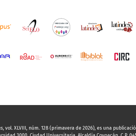
as
, vol. XLVIII, núm. 128 (primavera de 2026), es una publicac
idad 3000, Ciudad Universitaria, Alcaldía Coyoacán, C.P. 0451