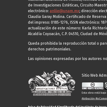
de Investigaciones Estéticas, Circuito Maestr
electrónico:
anliie@unam.mx
; dirección elec
Claudia Garay Molina. Certificado de Reserv
del impreso: 0185-1276, ISSN electrónico: 18
actualización de este número: Karla Richteric
Alcaldía Coyoacán, C.P. 04510, Ciudad de Méxi
Queda prohibida la reproducción total o parci
derechos patrimoniales.
Las opiniones expresadas por los autores no 
Sitio Web Admi
Esta obra está baj
Atribución-NoComerc
Aviso de Privacidad Simplificado del Instituto de Inve