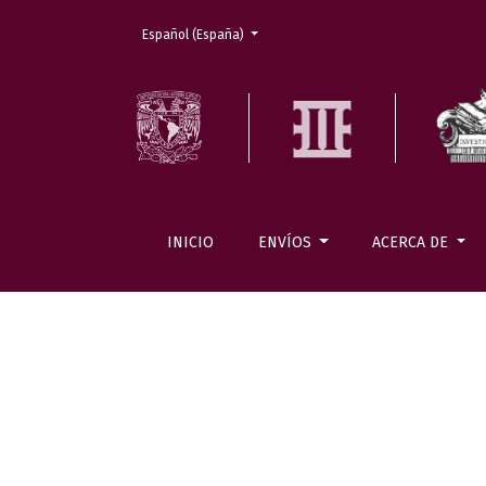
Cambiar el idioma. El actual es:
Español (España)
INICIO
ENVÍOS
ACERCA DE