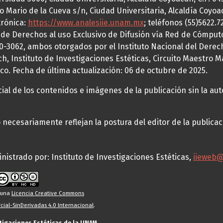
o Mario de la Cueva s/n, Ciudad Universitaria, Alcaldía Coyoa
trónica:
https://www.analesiie.unam.mx
; teléfonos (55)5622.
a de Derechos al uso Exclusivo de Difusión vía Red de Cómp
70-3062, ambos otorgados por el Instituto Nacional del Derec
h, Instituto de Investigaciones Estéticas, Circuito Maestro M
co. Fecha de última actualización: 06 de octubre de 2025.
al de los contenidos e imágenes de la publicación sin la auto
necesariamente reflejan la postura del editor de la publica
nistrado por: Instituto de Investigaciones Estéticas,
iieweb
o una
Licencia Creative Commons
ial-SinDerivadas 4.0 Internacional
.
stigaciones Estéticas de la UNAM