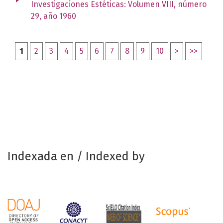
Investigaciones Estéticas: Volumen VIII, número
29, año 1960
1
2
3
4
5
6
7
8
9
10
>
>>
Indexada en / Indexed by