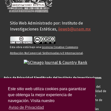
Sitio Web Administrado por: Instituto de
Investigaciones Estéticas,
iieweb@unam.mx
Esta obra está bajo una
Licencia Creative Commons
Atribución-NoComercial-SinDerivadas 4.0 Internacional
.
Aviso de Privacidad Simplificado del Instituto de Investigaciones
Estéticas de la UNAM
El Instituto de Investigaciones Estéticas de la UNAM, es responsable del
Este sitio web utiliza cookies para garantizar
tratamiento de sus datos personales para el registro de usted en calidad de
que obtenga la mejor experiencia de
alumno, docente, personal de la entidad académica, conferencista o
invitado externo (nacional o extranjero), visitante, proveedor o cliente de
navegación. Visita nuestro
servicios universitarios. Para cumplir las finalidades necesarias
Aviso de Privacidad
anteriormente descritas u otras aquellas exigidas legalmente o por las