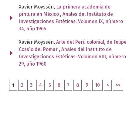
Xavier Moyssén,
La primera academia de
pintura en México
,
Anales del Instituto de
Investigaciones Estéticas: Volumen IX, número
34, año 1965
Xavier Moyssén,
Arte del Perú colonial, de Felipe
Cossío del Pomar
,
Anales del Instituto de
Investigaciones Estéticas: Volumen VIII, número
29, año 1960
1
2
3
4
5
6
7
8
9
10
>
>>