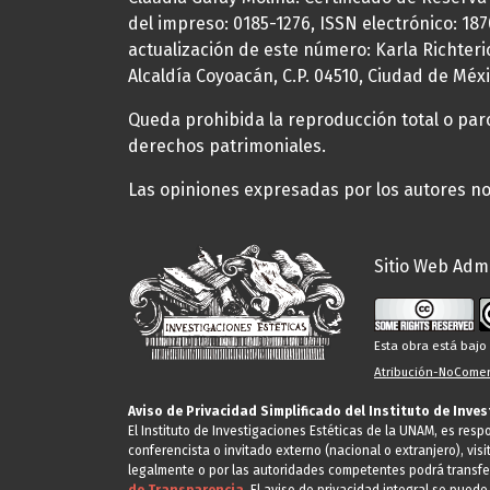
del impreso: 0185-1276, ISSN electrónico: 18
actualización de este número: Karla Richteric
Alcaldía Coyoacán, C.P. 04510, Ciudad de Méxi
Queda prohibida la reproducción total o parci
derechos patrimoniales.
Las opiniones expresadas por los autores no 
Sitio Web Admi
Esta obra está baj
Atribución-NoComerc
Aviso de Privacidad Simplificado del Instituto de Inve
El Instituto de Investigaciones Estéticas de la UNAM, es res
conferencista o invitado externo (nacional o extranjero), visi
legalmente o por las autoridades competentes podrá transfe
de Transparencia.
El aviso de privacidad integral se puede