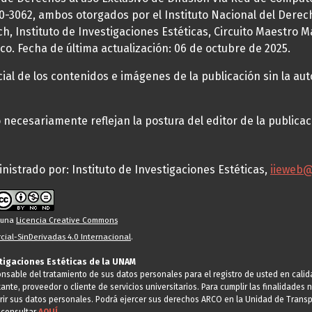
70-3062, ambos otorgados por el Instituto Nacional del Derec
h, Instituto de Investigaciones Estéticas, Circuito Maestro M
co. Fecha de última actualización: 06 de octubre de 2025.
al de los contenidos e imágenes de la publicación sin la auto
necesariamente reflejan la postura del editor de la publica
nistrado por: Instituto de Investigaciones Estéticas,
iieweb
o una
Licencia Creative Commons
ial-SinDerivadas 4.0 Internacional
.
stigaciones Estéticas de la UNAM
ponsable del tratamiento de sus datos personales para el registro de usted en cal
tante, proveedor o cliente de servicios universitarios. Para cumplir las finalidade
rir sus datos personales. Podrá ejercer sus derechos ARCO en la Unidad de Transp
 consultar
AQUÍ