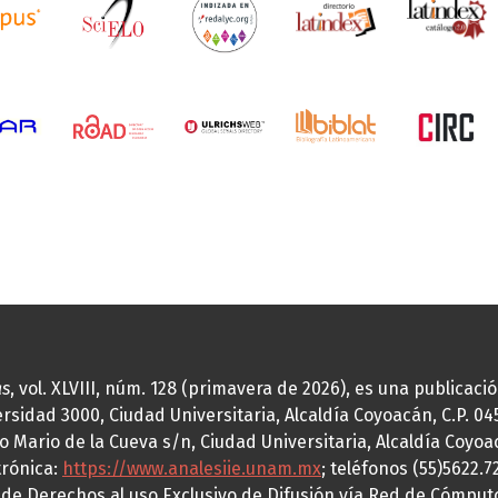
as
, vol. XLVIII, núm. 128 (primavera de 2026), es una publicac
idad 3000, Ciudad Universitaria, Alcaldía Coyoacán, C.P. 0451
o Mario de la Cueva s/n, Ciudad Universitaria, Alcaldía Coyoa
trónica:
https://www.analesiie.unam.mx
; teléfonos (55)5622.
a de Derechos al uso Exclusivo de Difusión vía Red de Cómp