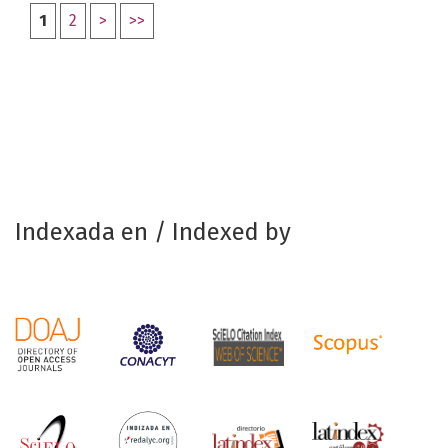
1
2
>
>>
Indexada en / Indexed by