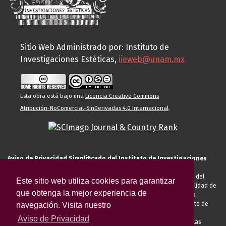
Sitio Web Administrado por: Instituto de
Investigaciones Estéticas,
iieweb@unam.mx
Esta obra está bajo una
Licencia Creative Commons
Atribución-NoComercial-SinDerivadas 4.0 Internacional
.
Aviso de Privacidad Simplificado del Instituto de Investigaciones
Estéticas de la UNAM
El Instituto de Investigaciones Estéticas de la UNAM, es responsable del
Este sitio web utiliza cookies para garantizar
tratamiento de sus datos personales para el registro de usted en calidad de
que obtenga la mejor experiencia de
alumno, docente, personal de la entidad académica, conferencista o
invitado externo (nacional o extranjero), visitante, proveedor o cliente de
navegación. Visita nuestro
servicios universitarios. Para cumplir las finalidades necesarias
Aviso de Privacidad
anteriormente descritas u otras aquellas exigidas legalmente o por las