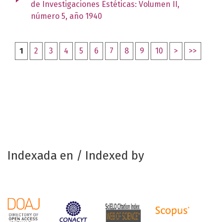
de Investigaciones Estéticas: Volumen II,
número 5, año 1940
1
2
3
4
5
6
7
8
9
10
>
>>
Indexada en / Indexed by