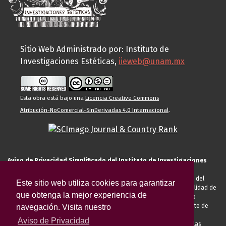
Sitio Web Administrado por: Instituto de
Investigaciones Estéticas,
iieweb@unam.mx
Esta obra está bajo una
Licencia Creative Commons
Atribución-NoComercial-SinDerivadas 4.0 Internacional
.
Aviso de Privacidad Simplificado del Instituto de Investigaciones
Estéticas de la UNAM
El Instituto de Investigaciones Estéticas de la UNAM, es responsable del
Este sitio web utiliza cookies para garantizar
tratamiento de sus datos personales para el registro de usted en calidad de
que obtenga la mejor experiencia de
alumno, docente, personal de la entidad académica, conferencista o
invitado externo (nacional o extranjero), visitante, proveedor o cliente de
navegación. Visita nuestro
servicios universitarios. Para cumplir las finalidades necesarias
Aviso de Privacidad
anteriormente descritas u otras aquellas exigidas legalmente o por las