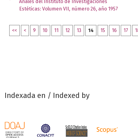
Anales del Instituto de Investigaciones
Estéticas: Volumen VII, número 26, año 1957
<<
<
9
10
11
12
13
14
15
16
17
1
Indexada en / Indexed by