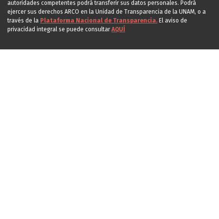
autoridades competentes podrá transferir sus datos personales. Podrá
ejercer sus derechos ARCO en la Unidad de Transparencia de la UNAM, o a
través de la
Plataforma Nacional de Transparencia.
El aviso de
privacidad integral se puede consultar
AQUÍ