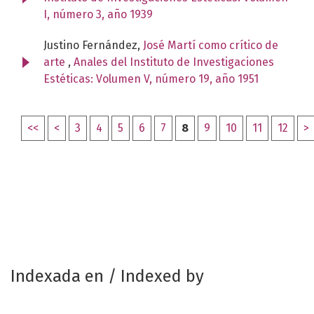
I, número 3, año 1939
Justino Fernández,
José Martí como crítico de
arte
,
Anales del Instituto de Investigaciones
Estéticas: Volumen V, número 19, año 1951
<<
<
3
4
5
6
7
8
9
10
11
12
>
Indexada en / Indexed by