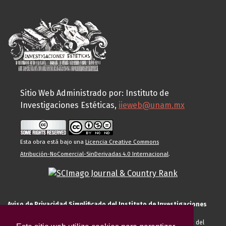
Sitio Web Administrado por: Instituto de
Investigaciones Estéticas,
iieweb@unam.mx
Esta obra está bajo una
Licencia Creative Commons
Atribución-NoComercial-SinDerivadas 4.0 Internacional
.
Aviso de Privacidad Simplificado del Instituto de Investigaciones
Estéticas de la UNAM
El Instituto de Investigaciones Estéticas de la UNAM, es responsable del