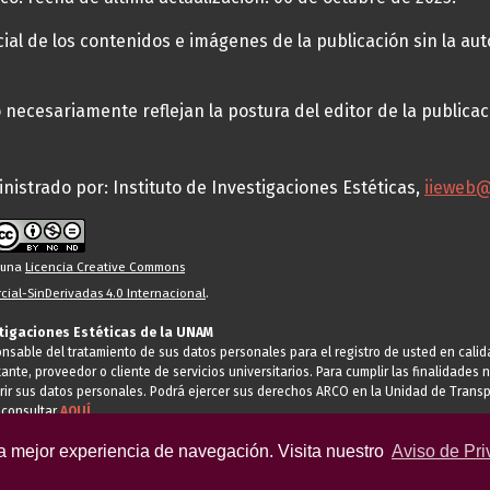
al de los contenidos e imágenes de la publicación sin la auto
necesariamente reflejan la postura del editor de la publica
nistrado por: Instituto de Investigaciones Estéticas,
iieweb
o una
Licencia Creative Commons
ial-SinDerivadas 4.0 Internacional
.
stigaciones Estéticas de la UNAM
ponsable del tratamiento de sus datos personales para el registro de usted en cal
tante, proveedor o cliente de servicios universitarios. Para cumplir las finalidade
rir sus datos personales. Podrá ejercer sus derechos ARCO en la Unidad de Transp
 consultar
AQUÍ
la mejor experiencia de navegación. Visita nuestro
Aviso de Pri