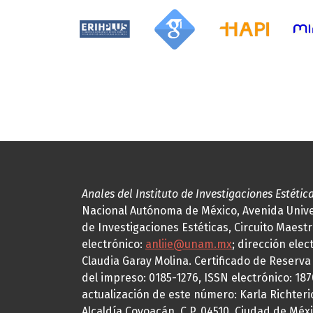
Anales del Instituto de Investigaciones Estétic
Nacional Autónoma de México, Avenida Univers
de Investigaciones Estéticas, Circuito Maestr
electrónico:
anliie@unam.mx
; dirección elec
Claudia Garay Molina. Certificado de Reserv
del impreso: 0185-1276, ISSN electrónico: 18
actualización de este número: Karla Richteric
Alcaldía Coyoacán, C.P. 04510, Ciudad de Méxi