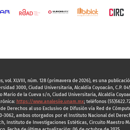
as
, vol. XLVIII, núm. 128 (primavera de 2026), es una publicac
idad 3000, Ciudad Universitaria, Alcaldía Coyoacán, C.P. 0451
o Mario de la Cueva s/n, Ciudad Universitaria, Alcaldía Coyoa
trónica:
https://www.analesiie.unam.mx
; teléfonos (55)5622.
a de Derechos al uso Exclusivo de Difusión vía Red de Cómp
70-3062, ambos otorgados por el Instituto Nacional del Derec
h, Instituto de Investigaciones Estéticas, Circuito Maestro M
co. Fecha de última actualización: 06 de octubre de 2025.