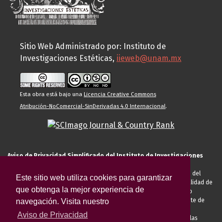
Sitio Web Administrado por: Instituto de
Investigaciones Estéticas,
iieweb@unam.mx
Esta obra está bajo una
Licencia Creative Commons
Atribución-NoComercial-SinDerivadas 4.0 Internacional
.
Aviso de Privacidad Simplificado del Instituto de Investigaciones
Estéticas de la UNAM
El Instituto de Investigaciones Estéticas de la UNAM, es responsable del
Este sitio web utiliza cookies para garantizar
tratamiento de sus datos personales para el registro de usted en calidad de
que obtenga la mejor experiencia de
alumno, docente, personal de la entidad académica, conferencista o
invitado externo (nacional o extranjero), visitante, proveedor o cliente de
navegación. Visita nuestro
servicios universitarios. Para cumplir las finalidades necesarias
Aviso de Privacidad
anteriormente descritas u otras aquellas exigidas legalmente o por las