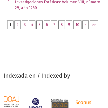
Investigaciones Estéticas: Volumen VIII, número
29, año 1960
1
2
3
4
5
6
7
8
9
10
>
>>
Indexada en / Indexed by