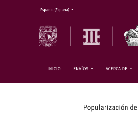
Cambiar el idioma. El actual es:
Español (España)
INICIO
ENVÍOS
ACERCA DE
Popularización de 