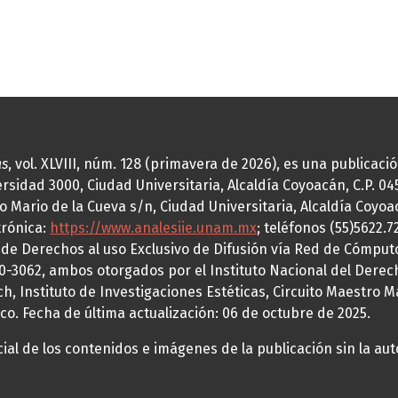
as
, vol. XLVIII, núm. 128 (primavera de 2026), es una publicac
idad 3000, Ciudad Universitaria, Alcaldía Coyoacán, C.P. 0451
o Mario de la Cueva s/n, Ciudad Universitaria, Alcaldía Coyoa
trónica:
https://www.analesiie.unam.mx
; teléfonos (55)5622.
a de Derechos al uso Exclusivo de Difusión vía Red de Cómp
70-3062, ambos otorgados por el Instituto Nacional del Derec
h, Instituto de Investigaciones Estéticas, Circuito Maestro M
co. Fecha de última actualización: 06 de octubre de 2025.
al de los contenidos e imágenes de la publicación sin la auto