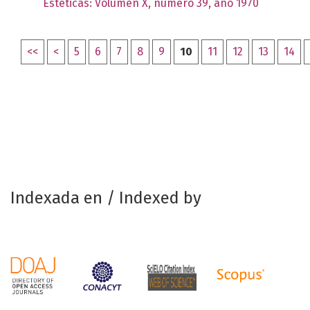
Estéticas: Volumen X, número 39, año 1970
<<
<
5
6
7
8
9
10
11
12
13
14
Indexada en / Indexed by