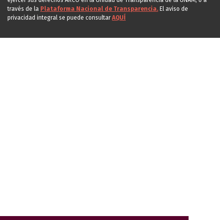
ejercer sus derechos ARCO en la Unidad de Transparencia de la UNAM, o a
través de la
Plataforma Nacional de Transparencia.
El aviso de
privacidad integral se puede consultar
AQUÍ