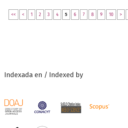
<<
<
1
2
3
4
5
6
7
8
9
10
>
Indexada en / Indexed by