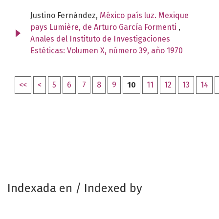
Justino Fernández,
México país luz. Mexique
pays Lumière, de Arturo García Formenti
,
Anales del Instituto de Investigaciones
Estéticas: Volumen X, número 39, año 1970
<<
<
5
6
7
8
9
10
11
12
13
14
Indexada en / Indexed by