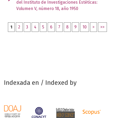
del Instituto de Investigaciones Estéticas:
Volumen V, número 18, año 1950
1
2
3
4
5
6
7
8
9
10
>
>>
Indexada en / Indexed by