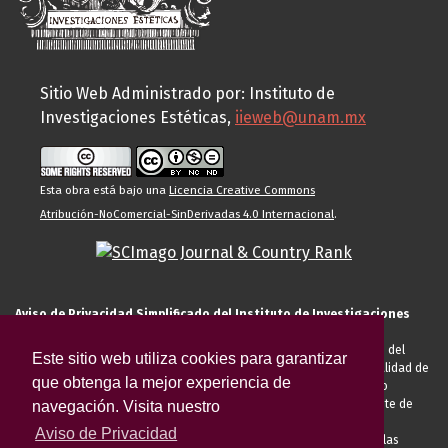
Sitio Web Administrado por: Instituto de
Investigaciones Estéticas,
iieweb@unam.mx
Esta obra está bajo una
Licencia Creative Commons
Atribución-NoComercial-SinDerivadas 4.0 Internacional
.
Aviso de Privacidad Simplificado del Instituto de Investigaciones
Estéticas de la UNAM
El Instituto de Investigaciones Estéticas de la UNAM, es responsable del
Este sitio web utiliza cookies para garantizar
tratamiento de sus datos personales para el registro de usted en calidad de
que obtenga la mejor experiencia de
alumno, docente, personal de la entidad académica, conferencista o
invitado externo (nacional o extranjero), visitante, proveedor o cliente de
navegación. Visita nuestro
servicios universitarios. Para cumplir las finalidades necesarias
Aviso de Privacidad
anteriormente descritas u otras aquellas exigidas legalmente o por las