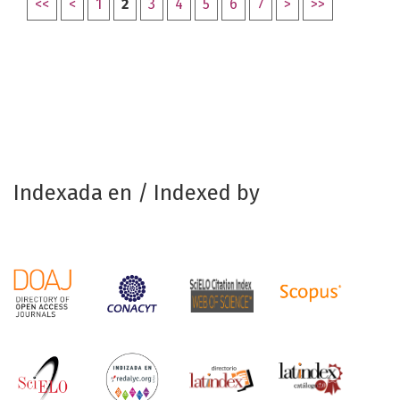
<<
<
1
2
3
4
5
6
7
>
>>
Indexada en / Indexed by