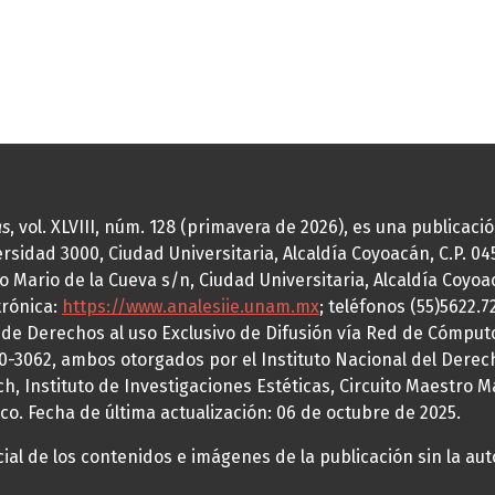
as
, vol. XLVIII, núm. 128 (primavera de 2026), es una publicac
idad 3000, Ciudad Universitaria, Alcaldía Coyoacán, C.P. 0451
o Mario de la Cueva s/n, Ciudad Universitaria, Alcaldía Coyoa
trónica:
https://www.analesiie.unam.mx
; teléfonos (55)5622.
a de Derechos al uso Exclusivo de Difusión vía Red de Cómp
70-3062, ambos otorgados por el Instituto Nacional del Derec
h, Instituto de Investigaciones Estéticas, Circuito Maestro M
co. Fecha de última actualización: 06 de octubre de 2025.
al de los contenidos e imágenes de la publicación sin la auto