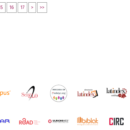
15
16
17
>
>>