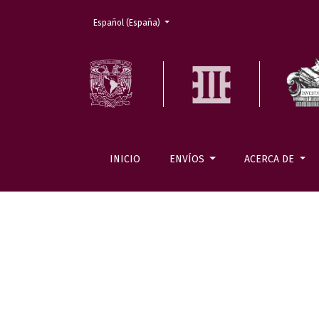
Cambiar el idioma. El actual es:
Español (España)
INICIO
ENVÍOS
ACERCA DE