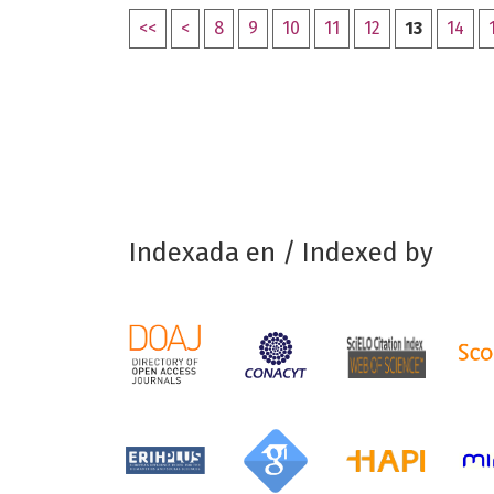
<<
<
8
9
10
11
12
13
14
Indexada en / Indexed by