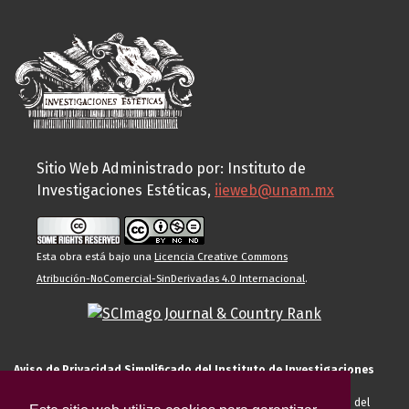
Sitio Web Administrado por: Instituto de
Investigaciones Estéticas,
iieweb@unam.mx
Esta obra está bajo una
Licencia Creative Commons
Atribución-NoComercial-SinDerivadas 4.0 Internacional
.
Aviso de Privacidad Simplificado del Instituto de Investigaciones
Estéticas de la UNAM
El Instituto de Investigaciones Estéticas de la UNAM, es responsable del