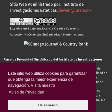
Sitio Web Administrado por: Instituto de
Investigaciones Estéticas,
iieweb@unam.mx
Esta obra está bajo una
Licencia Creative Commons
Atribución-NoComercial-SinDerivadas 4.0 Internacional
.
Aviso de Privacidad Simplificado del Instituto de Investigaciones
Estéticas de la UNAM
El Instituto de Investigaciones Estéticas de la UNAM, es responsable del
Este sitio web utiliza cookies para garantizar
tratamiento de sus datos personales para el registro de usted en calidad de
alumno, docente, personal de la entidad académica, conferencista o
que obtenga la mejor experiencia de
invitado externo (nacional o extranjero), visitante, proveedor o cliente de
navegación. Visita nuestro
servicios universitarios. Para cumplir las finalidades necesarias
anteriormente descritas u otras aquellas exigidas legalmente o por las
Aviso de Privacidad
autoridades competentes podrá transferir sus datos personales. Podrá
ejercer sus derechos ARCO en la Unidad de Transparencia de la UNAM, o a
través de la
Plataforma Nacional de Transparencia.
El aviso de
De acuerdo
privacidad integral se puede consultar
AQUÍ