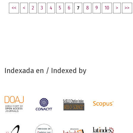
<<
<
2
3
4
5
6
7
8
9
10
>
>>
Indexada en / Indexed by