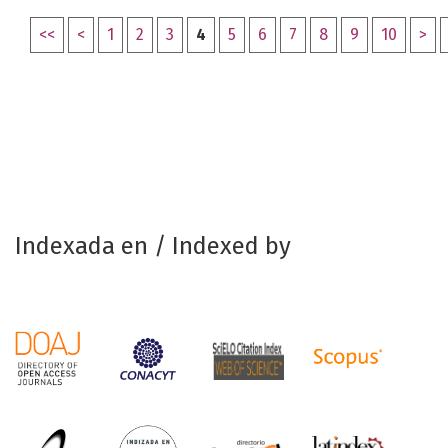
<<
<
1
2
3
4
5
6
7
8
9
10
>
Indexada en / Indexed by