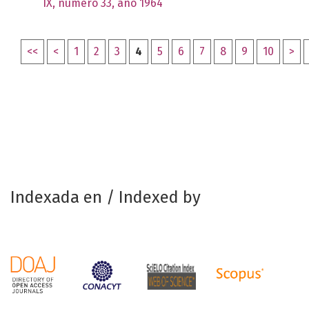
IX, número 33, año 1964
<<
<
1
2
3
4
5
6
7
8
9
10
>
Indexada en / Indexed by