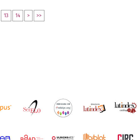
13
14
>
>>