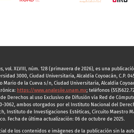
as
, vol. XLVIII, núm. 128 (primavera de 2026), es una publicac
idad 3000, Ciudad Universitaria, Alcaldía Coyoacán, C.P. 0451
o Mario de la Cueva s/n, Ciudad Universitaria, Alcaldía Coyoa
trónica:
https://www.analesiie.unam.mx
; teléfonos (55)5622.
a de Derechos al uso Exclusivo de Difusión vía Red de Cómp
70-3062, ambos otorgados por el Instituto Nacional del Derec
h, Instituto de Investigaciones Estéticas, Circuito Maestro M
co. Fecha de última actualización: 06 de octubre de 2025.
al de los contenidos e imágenes de la publicación sin la auto