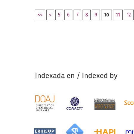
<<
<
5
6
7
8
9
10
11
12
Indexada en / Indexed by