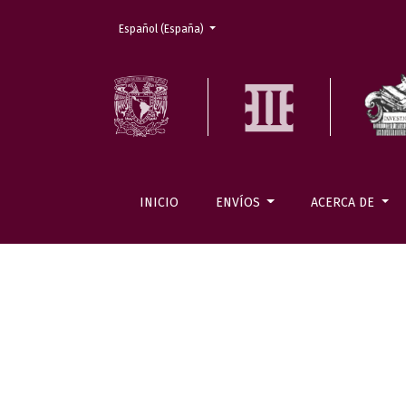
Cambiar el idioma. El actual es:
Español (España)
INICIO
ENVÍOS
ACERCA DE