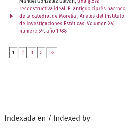
Manuel González Galván,
Una glosa
reconstructiva ideal. El antiguo ciprés barroco
de la catedral de Morelia
,
Anales del Instituto
de Investigaciones Estéticas: Volumen XV,
número 59, año 1988
1
2
3
>
>>
Indexada en / Indexed by