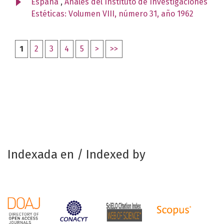
España
,
Anales del Instituto de Investigaciones
Estéticas: Volumen VIII, número 31, año 1962
1
2
3
4
5
>
>>
Indexada en / Indexed by