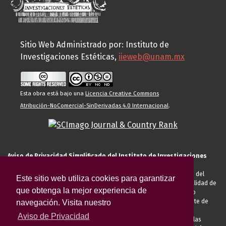
Sitio Web Administrado por: Instituto de
Investigaciones Estéticas,
iieweb@unam.mx
Esta obra está bajo una
Licencia Creative Commons
Atribución-NoComercial-SinDerivadas 4.0 Internacional
.
Aviso de Privacidad Simplificado del Instituto de Investigaciones
Estéticas de la UNAM
El Instituto de Investigaciones Estéticas de la UNAM, es responsable del
Este sitio web utiliza cookies para garantizar
tratamiento de sus datos personales para el registro de usted en calidad de
que obtenga la mejor experiencia de
alumno, docente, personal de la entidad académica, conferencista o
invitado externo (nacional o extranjero), visitante, proveedor o cliente de
navegación. Visita nuestro
servicios universitarios. Para cumplir las finalidades necesarias
Aviso de Privacidad
anteriormente descritas u otras aquellas exigidas legalmente o por las