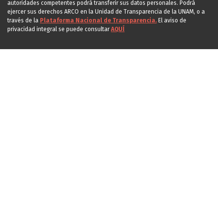
autoridades competentes podrá transferir sus datos personales. Podrá
ejercer sus derechos ARCO en la Unidad de Transparencia de la UNAM, o a
través de la
Plataforma Nacional de Transparencia.
El aviso de
privacidad integral se puede consultar
AQUÍ