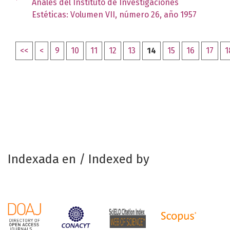
Anales del Instituto de Investigaciones
Estéticas: Volumen VII, número 26, año 1957
<<
<
9
10
11
12
13
14
15
16
17
1
Indexada en / Indexed by