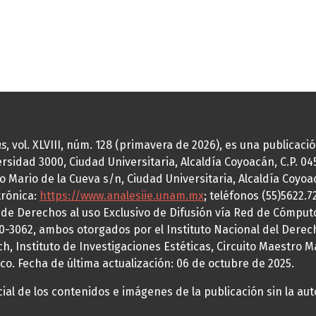
as
, vol. XLVIII, núm. 128 (primavera de 2026), es una publicac
idad 3000, Ciudad Universitaria, Alcaldía Coyoacán, C.P. 0451
o Mario de la Cueva s/n, Ciudad Universitaria, Alcaldía Coyoa
trónica:
https://www.analesiie.unam.mx
; teléfonos (55)5622.
a de Derechos al uso Exclusivo de Difusión vía Red de Cómp
70-3062, ambos otorgados por el Instituto Nacional del Derec
h, Instituto de Investigaciones Estéticas, Circuito Maestro M
co. Fecha de última actualización: 06 de octubre de 2025.
al de los contenidos e imágenes de la publicación sin la auto