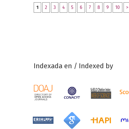
1
2
3
4
5
6
7
8
9
10
>
Indexada en / Indexed by