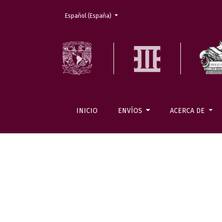
Cambiar el idioma. El actual es:
Español (España)
INICIO
ENVÍOS
ACERCA DE