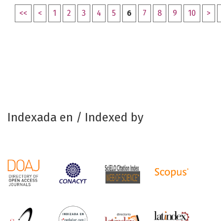
<<
<
1
2
3
4
5
6
7
8
9
10
>
Indexada en / Indexed by