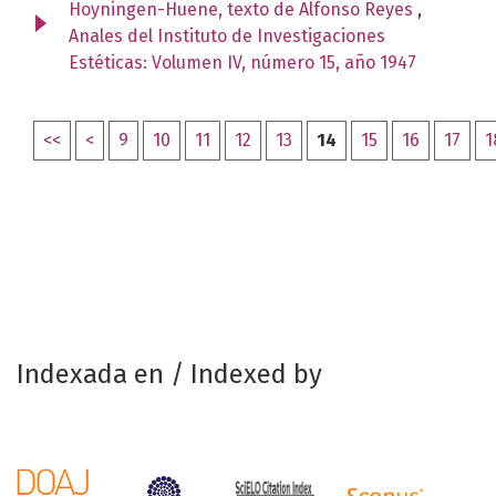
Hoyningen-Huene, texto de Alfonso Reyes
,
Anales del Instituto de Investigaciones
Estéticas: Volumen IV, número 15, año 1947
<<
<
9
10
11
12
13
14
15
16
17
1
Indexada en / Indexed by