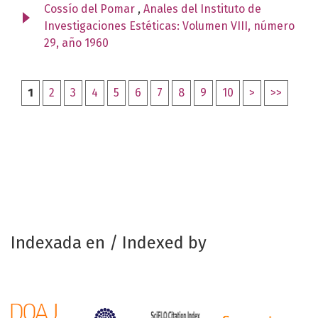
Cossío del Pomar
,
Anales del Instituto de
Investigaciones Estéticas: Volumen VIII, número
29, año 1960
1
2
3
4
5
6
7
8
9
10
>
>>
Indexada en / Indexed by