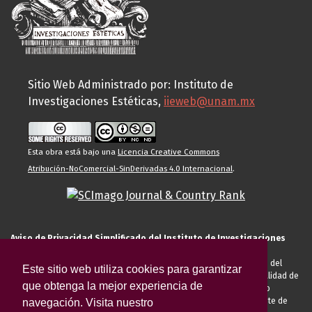
Sitio Web Administrado por: Instituto de
Investigaciones Estéticas,
iieweb@unam.mx
Esta obra está bajo una
Licencia Creative Commons
Atribución-NoComercial-SinDerivadas 4.0 Internacional
.
Aviso de Privacidad Simplificado del Instituto de Investigaciones
Estéticas de la UNAM
El Instituto de Investigaciones Estéticas de la UNAM, es responsable del
Este sitio web utiliza cookies para garantizar
tratamiento de sus datos personales para el registro de usted en calidad de
que obtenga la mejor experiencia de
alumno, docente, personal de la entidad académica, conferencista o
invitado externo (nacional o extranjero), visitante, proveedor o cliente de
navegación. Visita nuestro