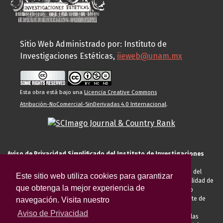
Sitio Web Administrado por: Instituto de
Investigaciones Estéticas,
iieweb@unam.mx
Esta obra está bajo una
Licencia Creative Commons
Atribución-NoComercial-SinDerivadas 4.0 Internacional
.
Aviso de Privacidad Simplificado del Instituto de Investigaciones
Estéticas de la UNAM
El Instituto de Investigaciones Estéticas de la UNAM, es responsable del
Este sitio web utiliza cookies para garantizar
tratamiento de sus datos personales para el registro de usted en calidad de
que obtenga la mejor experiencia de
alumno, docente, personal de la entidad académica, conferencista o
invitado externo (nacional o extranjero), visitante, proveedor o cliente de
navegación. Visita nuestro
servicios universitarios. Para cumplir las finalidades necesarias
Aviso de Privacidad
anteriormente descritas u otras aquellas exigidas legalmente o por las