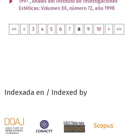
1997
,
Anales del Instituto de Investigaciones
Estéticas: Volumen XX, número 72, año 1998
<<
<
3
4
5
6
7
8
9
10
>
>>
Indexada en / Indexed by