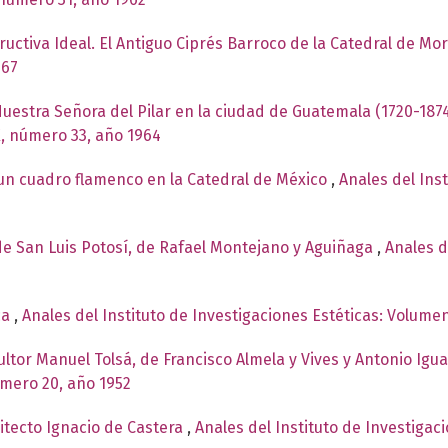
uctiva Ideal. El Antiguo Ciprés Barroco de la Catedral de Mo
967
uestra Señora del Pilar en la ciudad de Guatemala (1720-187
X, número 33, año 1964
 un cuadro flamenco en la Catedral de México
,
Anales del Ins
de San Luis Potosí, de Rafael Montejano y Aguiñaga
,
Anales d
ca
,
Anales del Instituto de Investigaciones Estéticas: Volume
cultor Manuel Tolsá, de Francisco Almela y Vives y Antonio Ig
úmero 20, año 1952
itecto Ignacio de Castera
,
Anales del Instituto de Investigac