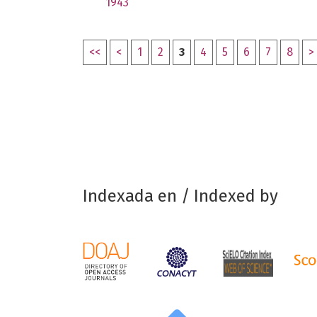
1943
<<
<
1
2
3
4
5
6
7
8
>
Indexada en / Indexed by