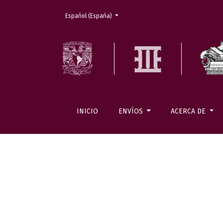
Cambiar el idioma. El actual es:
Español (España)
INICIO
ENVÍOS
ACERCA DE