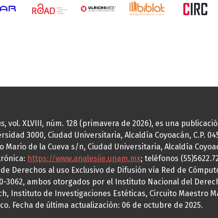
as
, vol. XLVIII, núm. 128 (primavera de 2026), es una publicac
idad 3000, Ciudad Universitaria, Alcaldía Coyoacán, C.P. 0451
o Mario de la Cueva s/n, Ciudad Universitaria, Alcaldía Coyoa
trónica:
https://www.analesiie.unam.mx
; teléfonos (55)5622.
a de Derechos al uso Exclusivo de Difusión vía Red de Cómp
70-3062, ambos otorgados por el Instituto Nacional del Derec
h, Instituto de Investigaciones Estéticas, Circuito Maestro M
co. Fecha de última actualización: 06 de octubre de 2025.